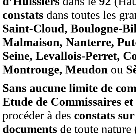
d’Huissiers
dans le
92
(Hau
constats
dans toutes les gr
Saint-Cloud, Boulogne-Bil
Malmaison, Nanterre, Pute
Seine, Levallois-Perret, C
Montrouge, Meudon
ou
S
Sans
aucune limite de comp
Etude de Commissaires et 
procéder à des
constats sur
documents
de toute nature 